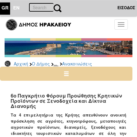
GR
EN
ΕΙΣΟΔΟΣ
Ο
Toggle
ΔΗΜΟΣ
navigati
Υπηρεσίες
&
Φορείς
Δημοτικές
...
Αρχική
Ο Δήμος
Ανακοινώσεις
Υπηρεσίες
Τηλέφωνα
Κ.Ε.Π.
Ηλεκτρονική
6ο Παγκρήτιο Φόρουμ Προώθησης Κρητικών
Προϊόντων σε Ξενοδοχεία και Δίκτυα
Διακυβέρνηση
Διανομής
Σχολικές
Τα 4 επιμελητήρια της Κρήτης απευθύνουν ανοικτή
Επιτροπές
πρόσκληση σε αγρότες, κτηνοτρόφους, μεταποιητές
Αγροτική
αγροτικών προϊόντων, διανομείς, ξενοδόχους και
Ανάπτυξη
ιδιοκτήτες τουριστικών καταλυμάτων σε όλη την