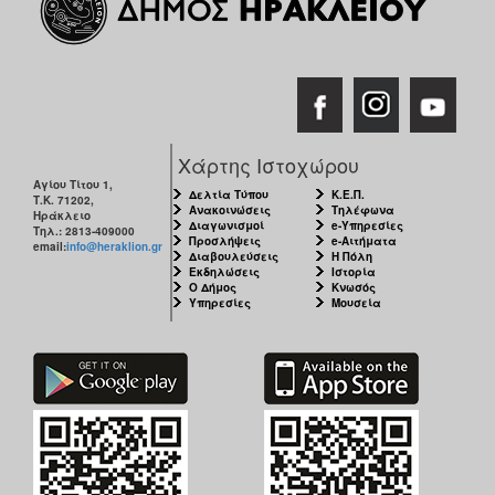
Χάρτης Ιστοχώρου
Αγίου Τίτου 1,
Δελτία Τύπου
Κ.Ε.Π.
Τ.Κ. 71202,
Ανακοινώσεις
Τηλέφωνα
Ηράκλειο
Διαγωνισμοί
e-Υπηρεσίες
Τηλ.: 2813-409000
Προσλήψεις
e-Αιτήματα
email:
info@heraklion.gr
Διαβουλεύσεις
Η Πόλη
Εκδηλώσεις
Ιστορία
Ο Δήμος
Κνωσός
Υπηρεσίες
Μουσεία