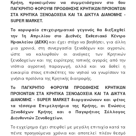
Κρήτη, προκειμένου να συμμετάσχουν στο 6ου
Ανακοινώσεις
ΠΑΓΚΡΗΤΙΟ ΦΟΡΟΥΜ ΠΡΟΩΘΗΣΗΣ ΚΡΗΤΙΚΩΝ ΠΡΟΪΟΝΤΩΝ
Προγράμματα
ΣΤΑ ΚΡΗΤΙΚΑ ΞΕΝΟΔΟΧΕΙΑ ΚΑΙ ΤΑ ΔΙΚΤΥΑ ΔΙΑΝΟΜΗΣ -
SUPER MARKET.
Προσχολική
Αγωγή
Το κορυφαίο επιχειρηματικό γεγονός θα διεξαχθεί
την 1η Απριλίου στο Διεθνές Εκθεσιακό Κέντρο
Κοιμητήρια
Ηρακλείου (ΔΕΚΚ)
και έχει στόχο να βοηθήσει, για άλλη
Κέντρο
μια χρονιά, στη συνεργασία ξενοδόχων και αγροτών,
Οικογένειας
ώστε να καλυφθούν οι ανάγκες των Κρητικών
ξενοδοχείων και της ευρύτερης τοπικής αγοράς από την
ντόπια αγροτική παραγωγή, αλλά και να δοθεί η
ευκαιρία στους επισκέπτες του νησιού να γνωρίσουν τα
γνήσια προϊόντα της Κρητικής διατροφής.
Ο
ΤΟΠΟΣ
Το ΠΑΓΚΡΗΤΙΟ ΦΟΡΟΥΜ ΠΡΟΩΘΗΣΗΣ ΚΡΗΤΙΚΩΝ
ΜΑΣ
ΠΡΟΪΟΝΤΩΝ ΣΤΑ ΚΡΗΤΙΚΑ ΞΕΝΟΔΟΧΕΙΑ ΚΑΙ ΤΑ ΔΙΚΤΥΑ
ΔΙΑΝΟΜΗΣ - SUPER MARKET διοργανώνουν και φέτος
ΠΟΛΙΤΙΣΜΟΣ
τα τέσσερα Επιμελητήρια της Κρήτης, οι Ενώσεις
Ξενοδόχων Κρήτης και ο Παγκρήτιος Σύλλογος
Διευθυντών Ξενοδοχείων.
ΑΝΘΕΚΤΙΚΗ
ΠΟΛΗ
Το εγχείρημα έχει στεφθεί με μεγάλη επιτυχία κατά τα
πέντε προηγούμενα χρόνια και αποτελεί πλέον θεσμό