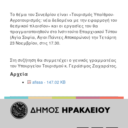
Ανακοινώσεις
Προγράμματα
Το θέμα του Συνεδρίου είναι «Τουρισμός Υπαίθρου-
Αγροτουρισμός: νέα δεδομένα με την εφαρμογή του
Προσχολική
θεσμικού πλαισίου» και οι εργασίες του θα
Αγωγή
πραγματοποιηθούν στο Ινστιτούτο Επαρχιακού Τύπου
Κοιμητήρια
(Αγία Σοφία, Άγιοι Πάντες Αποκορώνου) την Τετάρτη
23 Νοεμβρίου, στις 17.30.
Κέντρο
Οικογένειας
Στη συζήτηση θα συμμετέχει ο γενικός γραμματέας
του Υπουργείου Τουρισμού κ. Γεράσιμος Ζαχαράτος.
Αρχεία
Ο
afissa - 147.02 KB
ΤΟΠΟΣ
ΜΑΣ
ΠΟΛΙΤΙΣΜΟΣ
ΑΝΘΕΚΤΙΚΗ
ΠΟΛΗ