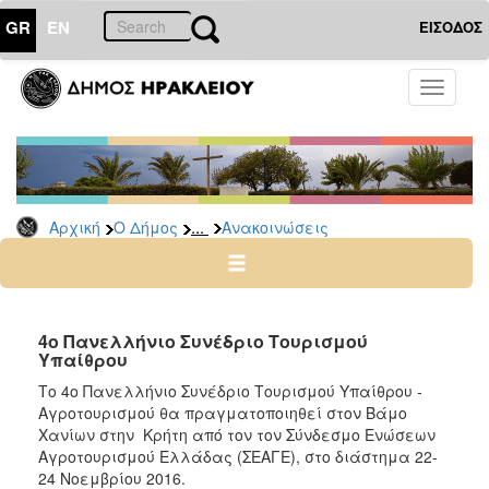
GR
EN
ΕΙΣΟΔΟΣ
Ο
Toggle
ΔΗΜΟΣ
navigati
Υπηρεσίες
&
Φορείς
Δημοτικές
...
Αρχική
Ο Δήμος
Ανακοινώσεις
Υπηρεσίες
Τηλέφωνα
Κ.Ε.Π.
Ηλεκτρονική
4ο Πανελλήνιο Συνέδριο Τουρισμού
Υπαίθρου
Διακυβέρνηση
Το 4ο Πανελλήνιο Συνέδριο Τουρισμού Υπαίθρου -
Σχολικές
Αγροτουρισμού θα πραγματοποιηθεί στον Βάμο
Επιτροπές
Χανίων στην Κρήτη από τον τον Σύνδεσμο Ενώσεων
Αγροτική
Αγροτουρισμού Ελλάδας (ΣΕΑΓΕ), στο διάστημα 22-
Ανάπτυξη
24 Νοεμβρίου 2016.