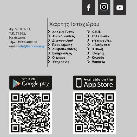
Χάρτης Ιστοχώρου
Αγίου Τίτου 1,
Δελτία Τύπου
Κ.Ε.Π.
Τ.Κ. 71202,
Ανακοινώσεις
Τηλέφωνα
Ηράκλειο
Διαγωνισμοί
e-Υπηρεσίες
Τηλ.: 2813-409000
Προσλήψεις
e-Αιτήματα
email:
info@heraklion.gr
Διαβουλεύσεις
Η Πόλη
Εκδηλώσεις
Ιστορία
Ο Δήμος
Κνωσός
Υπηρεσίες
Μουσεία