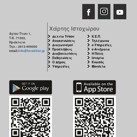
Χάρτης Ιστοχώρου
Αγίου Τίτου 1,
Δελτία Τύπου
Κ.Ε.Π.
Τ.Κ. 71202,
Ανακοινώσεις
Τηλέφωνα
Ηράκλειο
Διαγωνισμοί
e-Υπηρεσίες
Τηλ.: 2813-409000
Προσλήψεις
e-Αιτήματα
email:
info@heraklion.gr
Διαβουλεύσεις
Η Πόλη
Εκδηλώσεις
Ιστορία
Ο Δήμος
Κνωσός
Υπηρεσίες
Μουσεία