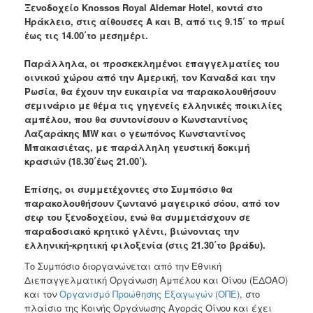
Ξενοδοχείο Knossos Royal Aldemar Hotel, κοντά στο
Ανακοινώσεις
Ηράκλειο, στις αίθουσες Α και Β, από τις 9.15΄ το πρωί
Προγράμματα
έως τις 14.00΄το μεσημέρι.
Προσχολική
Παράλληλα, οι προσκεκλημένοι επαγγελματίες του
Αγωγή
οινικού χώρου από την Αμερική, τον Καναδά και την
Κοιμητήρια
Ρωσία, θα έχουν την ευκαιρία να παρακολουθήσουν
σεμινάριο με θέμα τις γηγενείς ελληνικές ποικιλίες
Κέντρο
αμπέλου, που θα συντονίσουν ο Κωνσταντίνος
Οικογένειας
Λαζαράκης MW και ο γεωπόνος Κωνσταντίνος
Μπακασιέτας, με παράλληλη γευστική δοκιμή
κρασιών (18.30΄έως 21.00΄).
Επίσης, οι συμμετέχοντες στο Συμπόσιο θα
Ο
ΤΟΠΟΣ
παρακολουθήσουν ζωντανό μαγειρικό σόου, από τον
ΜΑΣ
σεφ του ξενοδοχείου, ενώ θα συμμετάσχουν σε
παραδοσιακό κρητικό γλέντι, βιώνοντας την
ΠΟΛΙΤΙΣΜΟΣ
ελληνική-κρητική φιλοξενία (στις 21.30΄το βράδυ).
Το Συμπόσιο διοργανώνεται από την Εθνική
ΑΝΘΕΚΤΙΚΗ
Διεπαγγελματική Οργάνωση Αμπέλου και Οίνου (ΕΔΟΑΟ)
ΠΟΛΗ
και τον
Οργανισμό Προώθησης Εξαγωγών (ΟΠΕ)
, στο
πλαίσιο της Κοινής Οργάνωσης Αγοράς Οίνου και έχει