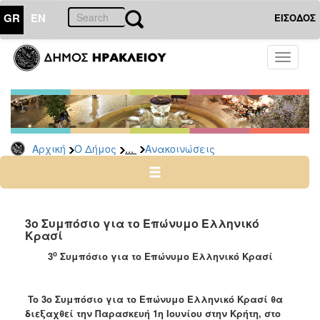
GR
EN
ΕΙΣΟΔΟΣ
Ο
Toggle
ΔΗΜΟΣ
navigati
Υπηρεσίες
&
Φορείς
Δημοτικές
...
Αρχική
Ο Δήμος
Ανακοινώσεις
Υπηρεσίες
Τηλέφωνα
Κ.Ε.Π.
Ηλεκτρονική
3ο Συμπόσιο για το Επώνυμο Ελληνικό
Κρασί
Διακυβέρνηση
ο
3
Συμπόσιο για το Επώνυμο Ελληνικό Κρασί
Σχολικές
Επιτροπές
Αγροτική
To 3ο Συμπόσιο για το Επώνυμο Ελληνικό Κρασί θα
Ανάπτυξη
διεξαχθεί την Παρασκευή 1η Ιουνίου στην Κρήτη, στο