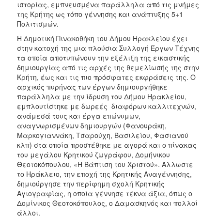
ιστορίας, εμπνευσμένα παράλληλα από τις μνήμες
της Κρήτης ως τόπο γέννησης και ανάπτυξης 5+1
Πολιτισμών.
Η Δημοτική Πινακοθήκη του Δήμου Ηρακλείου έχει
στην κατοχή της μια πλούσια Συλλογή Έργων Τέχνης
τα οποία αποτυπώνουν την εξέλιξη της εικαστικής
δημιουργίας από τις αρχές της θεμελίωσής της στην
Κρήτη, έως και τις πιο πρόσφατες εκφράσεις της. Ο
αρχικός πυρήνας των έργων δημιουργήθηκε
παράλληλα με την ίδρυση του Δήμου Ηρακλείου,
εμπλουτίστηκε με δωρεές διαφόρων καλλιτεχνών,
ανάμεσά τους και έργα επώνυμων,
αναγνωρισμένων δημιουργών (Φανουράκη,
Μαρκογιαννάκη, Τσαρούχη, Βασιλείου, Φασιανού
κλπ) στα οποία προστέθηκε με αγορά και ο πίνακας
του μεγάλου Κρητικού ζωγράφου, Δομήνικου
Θεοτοκόπουλου, «Η Βάπτιση του Χριστού». Άλλωστε
το Ηράκλειο, την εποχή της Κρητικής Αναγέννησης,
δημιούργησε την περίφημη σχολή Κρητικής
Αγιογραφίας, η οποία γέννησε τέκνα άξια, όπως ο
Δομίνικος Θεοτοκόπουλος, ο Δαμασκηνός και πολλοί
άλλοι.