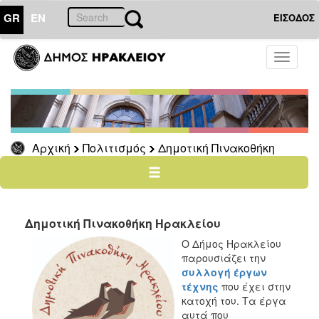
GR
EN
ΕΙΣΟΔΟΣ
ΠΟΛΙΤΙΣΜΟΣ
Toggle
navigati
Δημοτική
Πινακοθήκη
Νέα
-
Αρχική
Πολιτισμός
Δημοτική Πινακοθήκη
Ανακοινώσεις
Ο
Δημοτική Πινακοθήκη Ηρακλείου
ΤΟΠΟΣ
ΜΑΣ
Ο Δήμος Ηρακλείου
παρουσιάζει την
Ο
συλλογή έργων
ΔΗΜΟΣ
τέχνης
που έχει στην
κατοχή του. Τα έργα
ΑΝΘΕΚΤΙΚΗ
αυτά που