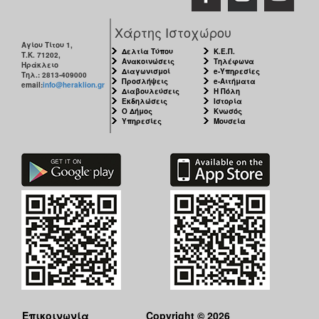
Χάρτης Ιστοχώρου
Αγίου Τίτου 1,
Δελτία Τύπου
Κ.Ε.Π.
Τ.Κ. 71202,
Ανακοινώσεις
Τηλέφωνα
Ηράκλειο
Διαγωνισμοί
e-Υπηρεσίες
Τηλ.: 2813-409000
Προσλήψεις
e-Αιτήματα
email:
info@heraklion.gr
Διαβουλεύσεις
Η Πόλη
Εκδηλώσεις
Ιστορία
Ο Δήμος
Κνωσός
Υπηρεσίες
Μουσεία
Επικοινωνία
Copyright © 2026