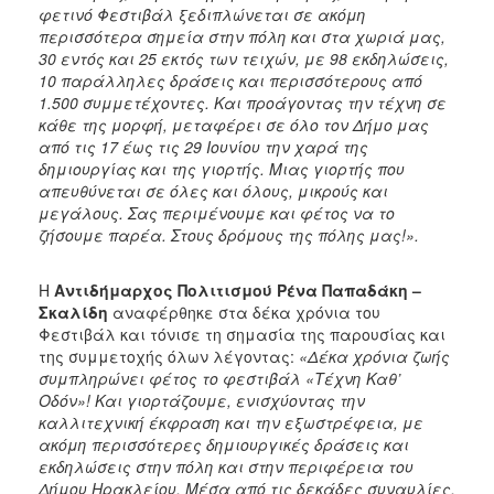
ΔΗΜΟΣ
φετινό Φεστιβάλ ξεδιπλώνεται σε ακόμη
περισσότερα σημεία στην πόλη και στα χωριά μας,
ΑΝΘΕΚΤΙΚΗ
30 εντός και 25 εκτός των τειχών, με 98 εκδηλώσεις,
ΠΟΛΗ
10 παράλληλες δράσεις και περισσότερους από
1.500 συμμετέχοντες. Και προάγοντας την τέχνη σε
κάθε της μορφή, μεταφέρει σε όλο τον Δήμο μας
από τις 17 έως τις 29 Ιουνίου την χαρά της
δημιουργίας και της γιορτής. Μιας γιορτής που
απευθύνεται σε όλες και όλους, μικρούς και
μεγάλους. Σας περιμένουμε και φέτος να το
ζήσουμε παρέα. Στους δρόμους της πόλης μας!».
Η
Αντιδήμαρχος Πολιτισμού Ρένα Παπαδάκη –
Σκαλίδη
αναφέρθηκε στα δέκα χρόνια του
Φεστιβάλ και τόνισε τη σημασία της παρουσίας και
της συμμετοχής όλων λέγοντας:
«Δέκα χρόνια ζωής
συμπληρώνει φέτος το φεστιβάλ «Τέχνη Καθ’
Οδόν»! Και γιορτάζουμε, ενισχύοντας την
καλλιτεχνική έκφραση και την εξωστρέφεια, με
ακόμη περισσότερες δημιουργικές δράσεις και
εκδηλώσεις στην πόλη και στην περιφέρεια του
Δήμου Ηρακλείου. Μέσα από τις δεκάδες συναυλίες,