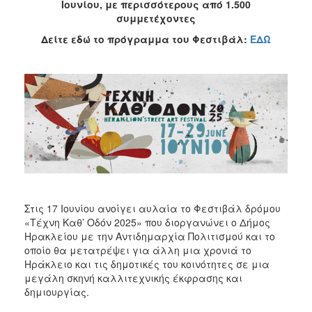
2021
Ιουνίου, με περισσότερους από 1.500
συμμετέχοντες
2018
Δείτε εδώ το πρόγραμμα του Φεστιβάλ:
ΕΔΩ
2017
2016
Κρήτη
5
+
1
Καστρινή
Αποκριά
Χριστούγεννα
–
Στις 17 Ιουνίου ανοίγει αυλαία το Φεστιβάλ δρόμου
Πρωτοχρονιά
«Τέχνη Καθ’ Οδόν 2025» που διοργανώνει ο Δήμος
Πολιτιστικοί
Ηρακλείου με την Αντιδημαρχία Πολιτισμού και το
Αγώνες
οποίο θα μετατρέψει για άλλη μια χρονιά το
Ηράκλειο και τις δημοτικές του κοινότητες σε μια
Θερινός
μεγάλη σκηνή καλλιτεχνικής έκφρασης και
Δημοτικός
δημιουργίας.
Κινηματογράφος