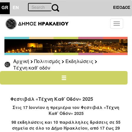
GR
EN
ΕΙΣΟΔΟΣ
ΠΟΛΙΤΙΣΜΟΣ
Toggle
navigati
Εκδηλώσεις
Ηράκλειο
–
Καλοκαίρι
Αρχική
Πολιτισμός
Εκδηλώσεις
Φεστιβάλ
Τέχνη καθ’ οδόν
των
Τειχών
Τέχνη
καθ’
οδόν
Φεστιβάλ «Τέχνη Καθ’ Οδόν» 2025
2024
Στις 17 Ιουνίου η πρεμιέρα του Φεστιβάλ «Τέχνη
Καθ’ Οδόν» 2025
2023
98 εκδηλώσεις και 10 παράλληλες δράσεις σε 55
2022
σημεία σε όλο το Δήμο Ηρακλείου, από 17 έως 29