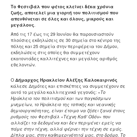
Ημέρες
Το Φεστιβάλ που φέτος κλείνει δέκα χρόνια
Μεσογειακού
ζωής, αποτελεί μια γιορτή του πολιτισμού που
Κινηματογράφου
απευθύνεται σε όλες και όλους, μικρούς και
Φεστιβάλ
μεγάλους
.
Πιάνου
Από τις 17 έως τις 29 Ιουνίου θα παρουσιαστούν
Μαθητικό
πλούσιες εκδηλώσεις σε 30 σημεία στο κέντρο της
Καλλιτεχνικό
πόλης και 25 σημεία στην περιφέρεια του Δήμου,
Φεστιβάλ
εκδηλώσεις στις οποίες θα συμμετέχουν
εκατοντάδες καλλιτέχνες και μεγάλος αριθμός
Συμπόσιο
εθελοντών.
Γλυπτικής
Αρχείο
Ο
Δήμαρχος Ηρακλείου Αλέξης Καλοκαιρινός
Εκδηλώσεων
κάλεσε Δημότες και επισκέπτες να συμμετέχουν σε
αυτό το μεγάλο καλλιτεχνικό γεγονός: «
Το
Ηράκλειο του πολιτισμού και των παγκόσμιων
μνημείων, το Ηράκλειο της τοπικής και νεανικής
Ο
δημιουργικότητας, είναι έτοιμο να ζήσει ξανά στους
ΤΟΠΟΣ
ρυθμούς του Φεστιβάλ «Τέχνη Καθ’ Οδόν» που
ΜΑΣ
αλλάζει τα δεδομένα και δεν περιμένει εμείς να
πάμε στην τέχνη, αλλά φέρνει την τέχνη σε εμάς.
Ο
Δίπλα μας, στην καθημερινότητά μας, στο δρόμο. Το