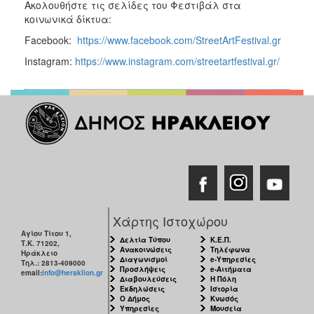
Ακολουθήστε τις σελίδες του Φεστιβάλ στα
κοινωνικά δίκτυα:
Facebook:
https://www.facebook.com/StreetArtFestival.gr
Instagram:
https://www.instagram.com/streetartfestival.gr/
Χάρτης Ιστοχώρου
Αγίου Τίτου 1,
Δελτία Τύπου
Κ.Ε.Π.
Τ.Κ. 71202,
Ανακοινώσεις
Τηλέφωνα
Ηράκλειο
Διαγωνισμοί
e-Υπηρεσίες
Τηλ.: 2813-409000
Προσλήψεις
e-Αιτήματα
email:
info@heraklion.gr
Διαβουλεύσεις
Η Πόλη
Εκδηλώσεις
Ιστορία
Ο Δήμος
Κνωσός
Υπηρεσίες
Μουσεία