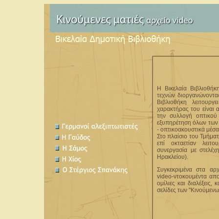
H Βικελαία Βιβλιοθήκ
τεχνών διοργανώνοντας
Βιβλιοθήκη
λειτουργ
χαρακτήρας του
είναι 
την συλλογή οπτικού
εξυπηρέτηση όλων των 
- οπτικοακουστικά μέσα
Στο πλαίσιο του Τμήμα
επί οκταετίαν λειτο
συνεργασία με στελέχ
Ηρακλείου).
Συγκεκριμένα στα αρ
video-ντοκουμέντα απο
ομίλιες και διαλέξεις,
σελίδες των "Κινούμενω