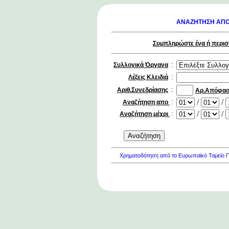
ΑΝΑΖΗΤΗΣΗ ΑΠΟ
Συμπληρώστε ένα ή περισσ
Συλλογικά Όργανα
:
Λέξεις Κλειδιά
:
Αριθ.Συνεδρίασης
:
Αρ.Απόφα
/
/
Αναζήτηση απο
:
/
/
Αναζήτηση μέχρι
:
Χρηματοδότηση από το Ευρωπαϊκό Ταμείο Πε