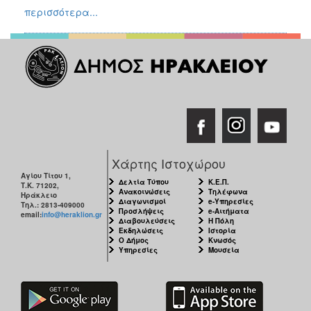
περισσότερα...
Χάρτης Ιστοχώρου
Αγίου Τίτου 1,
Δελτία Τύπου
Κ.Ε.Π.
Τ.Κ. 71202,
Ανακοινώσεις
Τηλέφωνα
Ηράκλειο
Διαγωνισμοί
e-Υπηρεσίες
Τηλ.: 2813-409000
Προσλήψεις
e-Αιτήματα
email:
info@heraklion.gr
Διαβουλεύσεις
Η Πόλη
Εκδηλώσεις
Ιστορία
Ο Δήμος
Κνωσός
Υπηρεσίες
Μουσεία