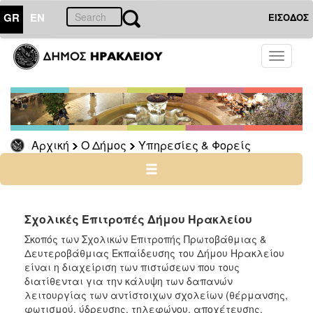
GR
EN
ΕΙΣΟΔΟΣ
Ο
Toggle
ΔΗΜΟΣ
navigati
Υπηρεσίες
&
Φορείς
Δημοτικές
Αρχική
Ο Δήμος
Υπηρεσίες & Φορείς
Υπηρεσίες
Τηλέφωνα
Κ.Ε.Π.
Ηλεκτρονική
Σχολικές Επιτροπές Δήμου Ηρακλείου
Διακυβέρνηση
Σκοπός των Σχολικών Επιτροπής Πρωτοβάθμιας &
Σχολικές
Δευτεροβάθμιας Εκπαίδευσης του Δήμου Ηρακλείου
Επιτροπές
είναι η διαχείριση των πιστώσεων που τους
διατίθενται για την κάλυψη των δαπανών
Αγροτική
λειτουργίας των αντίστοιχων σχολείων (θέρμανσης,
Ανάπτυξη
φωτισμού, ύδρευσης, τηλεφώνου, αποχέτευσης,