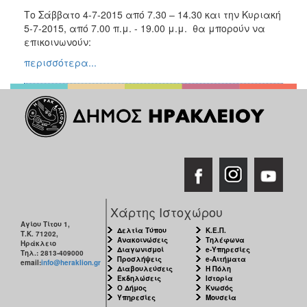
Ιανουάριος
Το Σάββατο 4-7-2015 από 7.30 – 14.30 και την Κυριακή
2015
5-7-2015, από 7.00 π.μ. - 19.00 μ.μ. θα μπορούν να
επικοινωνούν:
Παλαιότερες
Εκλογές
περισσότερα...
Ο
ΤΟΠΟΣ
ΜΑΣ
ΠΟΛΙΤΙΣΜΟΣ
ΑΝΘΕΚΤΙΚΗ
Χάρτης Ιστοχώρου
ΠΟΛΗ
Αγίου Τίτου 1,
Δελτία Τύπου
Κ.Ε.Π.
Τ.Κ. 71202,
Ανακοινώσεις
Τηλέφωνα
Ηράκλειο
Διαγωνισμοί
e-Υπηρεσίες
Τηλ.: 2813-409000
Προσλήψεις
e-Αιτήματα
email:
info@heraklion.gr
Διαβουλεύσεις
Η Πόλη
Εκδηλώσεις
Ιστορία
Ο Δήμος
Κνωσός
Υπηρεσίες
Μουσεία