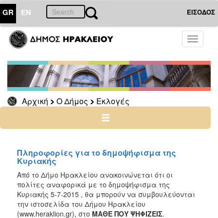
GR
EN
ΕΙΣΟΔΟΣ
Ο
Toggle
ΔΗΜΟΣ
navigati
Εκλογές
Μάϊος
2024
Αρχική
Ο Δήμος
Εκλογές
Οκτώβριος
2023
Ιούλιος
2019
Μάϊος
Πληροφορίες για τo δημοψήφισμα της
2019
Κυριακής
Σεπτέμβριος
Από το Δήμο Ηρακλείου ανακοινώνεται ότι οι
2015
πολίτες αναφορικά με το δημοψήφισμα της
Κυριακής 5-7-2015 , θα μπορούν να συμβουλεύονται
Δημοψήφισμα
την ιστοσελίδα του Δήμου Ηρακλείου
2015
(www.heraklion.gr), στο
ΜΑΘΕ ΠΟΥ ΨΗΦΙΖΕΙΣ
.